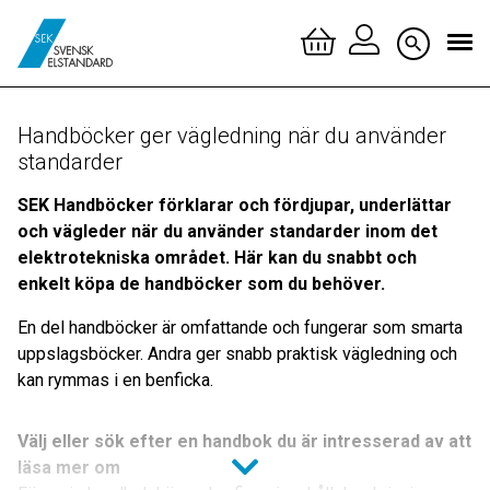
Logga 
Handböcker ger vägledning när du använder
standarder
Skapa 
SEK Handböcker förklarar och fördjupar, underlättar
och vägleder när du använder standarder inom det
elektrotekniska området. Här kan du snabbt och
enkelt köpa de handböcker som du behöver.
En del handböcker är omfattande och fungerar som smarta
uppslagsböcker. Andra ger snabb praktisk vägledning och
kan rymmas i en benficka.
Välj eller sök efter en handbok du är intresserad av att
läsa mer om