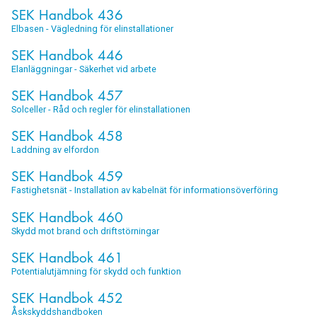
SEK Handbok 436
utvalda av våra experter till ett extra bra pris. Enkelt och
Elbasen - Vägledning för elinstallationer
kostnadseffektivt!
SEK Handbok 446
Elanläggningar - Säkerhet vid arbete
SEK Handbok 457
Solceller - Råd och regler för elinstallationen
SEK Handbok 458
Laddning av elfordon
SEK Handbok 459
Fastighetsnät - Installation av kabelnät för informationsöverföring
SEK Handbok 460
Skydd mot brand och driftstörningar
SEK Handbok 461
Potentialutjämning för skydd och funktion
SEK Handbok 452
Åskskyddshandboken